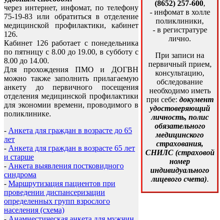
(8652) 257-600
,
через интернет, инфомат, по телефону
- инфомат в холле
75-19-83 или обратиться в отделение
поликлиники,
медицинской профилактики, кабинет
- в регистратуре
126.
лично.
Кабинет 126 работает с понедельника
по пятницу с 8.00 до 19.00, в субботу с
При записи на
8.00 до 14.00.
первичный прием,
Для прохождения ПМО и ДОГВН
консультацию,
можно также заполнить прилагаемую
обследование
анкету до первичного посещения
необходимо иметь
отделения медицинской профилактики
при себе:
документ
для экономии времени, проводимого в
удостоверяющий
поликлинике.
личность, полис
обязательного
-
Анкета для граждан в возрасте до 65
медицинского
лет
страхования,
-
Анкета для граждан в возрасте 65 лет
СНИЛС (страховой
и старше
номер
-
Анкета выявления постковидного
индивидуального
синдрома
лицевого счета)
.
-
Маршрутизация пациентов при
проведении диспансеризации
определенных групп взрослого
населения (схема)
-
Анамнестическая анкета для мужчин