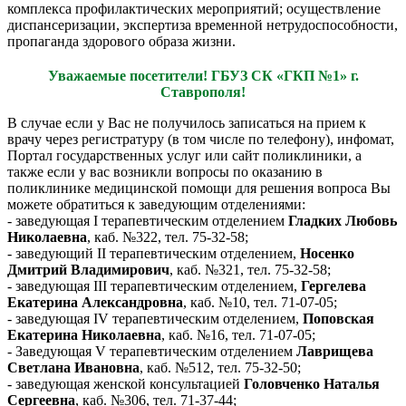
комплекса профилактических мероприятий; осуществление
диспансеризации, экспертиза временной нетрудоспособности,
пропаганда здорового образа жизни.
Уважаемые посетители! ГБУЗ СК «ГКП №1» г.
Ставрополя!
В случае если у Вас не получилось записаться на прием к
врачу через регистратуру (в том числе по телефону), инфомат,
Портал государственных услуг или сайт поликлиники, а
также если у вас возникли вопросы по оказанию в
поликлинике медицинской помощи для решения вопроса Вы
можете обратиться к заведующим отделениями:
- заведующая I терапевтическим отделением
Гладких Любовь
Николаевна
, каб. №322, тел. 75-32-58;
- заведующий II терапевтическим отделением,
Носенко
Дмитрий Владимирович
, каб. №321, тел. 75-32-58;
- заведующая III терапевтическим отделением,
Гергелева
Екатерина Александровна
, каб. №10, тел. 71-07-05;
- заведующая IV терапевтическим отделением,
Поповская
Екатерина Николаевна
, каб. №16, тел. 71-07-05;
- Заведующая V терапевтическим отделением
Лаврищева
Светлана Ивановна
, каб. №512, тел. 75-32-50;
- заведующая женской консультацией
Головченко Наталья
Сергеевна
, каб. №306, тел. 71-37-44;