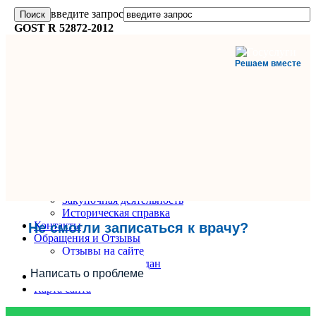
введите запрос
GOST R 52872-2012
Решаем вместе
Главная
О поликлинике
Информация и документы
Вакансии
Руководители
Закупочная деятельность
Историческая справка
Контакты
Не смогли записаться к врачу?
Обращения и Отзывы
Отзывы на сайте
Обращения граждан
Написать о проблеме
Вопрос-Ответ
Карта сайта