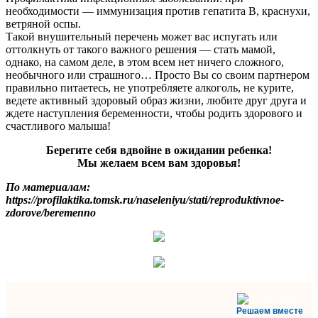
необходимости — иммунизация против гепатита В, краснухи,
ветряной оспы.
Такой внушительный перечень может вас испугать или
оттолкнуть от такого важного решения — стать мамой,
однако, на самом деле, в этом всем нет ничего сложного,
необычного или страшного… Просто Вы со своим партнером
правильно питаетесь, не употребляете алкоголь, не курите,
ведете активный здоровый образ жизни, любите друг друга и
ждете наступления беременности, чтобы родить здорового и
счастливого малыша!
Берегите себя вдвойне в ожидании ребенка!
Мы желаем всем вам здоровья!
По материалам:
https://profilaktika.tomsk.ru/naseleniyu/stati/reproduktivnoe-
zdorove/beremenno
Решаем вместе