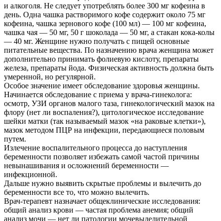
и алкоголя. Не следует употреблять более 300 мг кофеина в
день. Одна чашка растворимого кофе содержит около 75 мг
кофеина, чашка зернового кофе (100 мл) — 100 мг кофеина,
чашка чая — 50 мг, 50 г шоколада — 50 мг, а стакан кока-колы
— 40 мг. Женщине нужно получать с пищей основные
питательные вещества. По назначению врача женщина может
дополнительно принимать фолиевую кислоту, препараты
железа, препараты йода. Физическая активность должна быть
умеренной, но регулярной.
Особое значение имеет обследование здоровья женщины.
Начинается обследование с приема у врача-гинеколога:
осмотр, УЗИ органов малого таза, гинекологический мазок на
флору (нет ли воспаления?), цитологическое исследование
шейки матки (так называемый мазок «на раковые клетки»),
мазок методом ПЦР на инфекции, передающиеся половым
путем.
Излечение воспалительного процесса до наступления
беременности позволяет избежать самой частой причины
невынашивания и осложнений беременности —
инфекционной.
Дальше нужно выявить скрытые проблемы и вылечить до
беременности все то, что можно вылечить.
Врач-терапевт назначает общеклинические исследования:
общий анализ крови — частая проблема анемия; общий
анализ мочи — нет ли патологии мочевыделительной