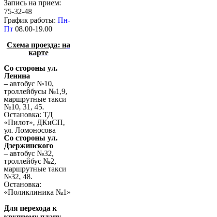
Запись на прием:
75-32-48
График работы:
Пн-
Пт
08.00-19.00
Схема проезда: н
а
карте
Со стороны ул.
Ленина
– автобус №10,
троллейбусы №1,9,
маршрутные такси
№10, 31, 45.
Остановка: ТД
«Пилот», ДКиСП,
ул. Ломоносова
Со стороны ул.
Дзержинского
– автобус №32,
троллейбус №2,
маршрутные такси
№32, 48.
Остановка:
«Поликлиника №1»
Для перехода к
крупному плану