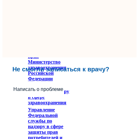
Министерство
здравоохранения
Ставропольского
края
Министерство
здравоохранения
Не смогли записаться к врачу?
Российской
Федерации
Федеральное
Написать о проблеме
служба по надзору
в сфере
здравоохранения
Управление
Федеральной
службы по
надзору в сфере
защиты прав
потребителей и