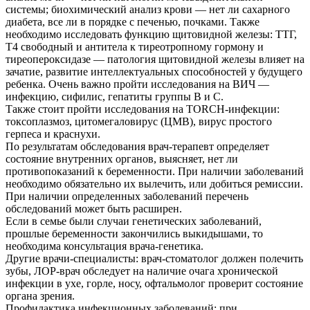
системы; биохимический анализ крови — нет ли сахарного
диабета, все ли в порядке с печенью, почками. Также
необходимо исследовать функцию щитовидной железы: ТТГ,
Т4 свободный и антитела к тиреотропному гормону и
тиреопероксидазе — патология щитовидной железы влияет на
зачатие, развитие интеллектуальных способностей у будущего
ребенка. Очень важно пройти исследования на ВИЧ —
инфекцию, сифилис, гепатиты группы В и С.
Также стоит пройти исследования на TORCH-инфекции:
токсоплазмоз, цитомегаловирус (ЦМВ), вирус простого
герпеса и краснухи.
По результатам обследования врач-терапевт определяет
состояние внутренних органов, выясняет, нет ли
противопоказаний к беременности. При наличии заболеваний
необходимо обязательно их вылечить, или добиться ремиссии.
При наличии определенных заболеваний перечень
обследований может быть расширен.
Если в семье были случаи генетических заболеваний,
прошлые беременности закончились выкидышами, то
необходима консультация врача-генетика.
Другие врачи-специалисты: врач-стоматолог должен полечить
зубы, ЛОР-врач обследует на наличие очага хронической
инфекции в ухе, горле, носу, офтальмолог проверит состояние
органа зрения.
Профилактика инфекционных заболеваний: при