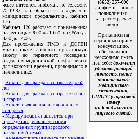
(8652) 257-600
,
через интернет, инфомат, по телефону
- инфомат в холле
75-19-83 или обратиться в отделение
поликлиники,
медицинской профилактики, кабинет
- в регистратуре
126.
лично.
Кабинет 126 работает с понедельника
по пятницу с 8.00 до 19.00, в субботу с
При записи на
8.00 до 14.00.
первичный прием,
Для прохождения ПМО и ДОГВН
консультацию,
можно также заполнить прилагаемую
обследование
анкету до первичного посещения
необходимо иметь
отделения медицинской профилактики
при себе:
документ
для экономии времени, проводимого в
удостоверяющий
поликлинике.
личность, полис
обязательного
-
Анкета для граждан в возрасте до 65
медицинского
лет
страхования,
-
Анкета для граждан в возрасте 65 лет
СНИЛС (страховой
и старше
номер
-
Анкета выявления постковидного
индивидуального
синдрома
лицевого счета)
.
-
Маршрутизация пациентов при
проведении диспансеризации
определенных групп взрослого
населения (схема)
-
Анамнестическая анкета для мужчин