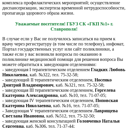
комплекса профилактических мероприятий; осуществление
диспансеризации, экспертиза временной нетрудоспособности,
пропаганда здорового образа жизни.
Уважаемые посетители! ГБУЗ СК «ГКП №1» г.
Ставрополя!
В случае если у Вас не получилось записаться на прием к
врачу через регистратуру (в том числе по телефону), инфомат,
Портал государственных услуг или сайт поликлиники, а
также если у вас возникли вопросы по оказанию в
поликлинике медицинской помощи для решения вопроса Вы
можете обратиться к заведующим отделениями:
- заведующая I терапевтическим отделением
Гладких Любовь
Николаевна
, каб. №322, тел. 75-32-58;
- заведующий II терапевтическим отделением,
Носенко
Дмитрий Владимирович
, каб. №321, тел. 75-32-58;
- заведующая III терапевтическим отделением,
Гергелева
Екатерина Александровна
, каб. №10, тел. 71-07-05;
- заведующая IV терапевтическим отделением,
Поповская
Екатерина Николаевна
, каб. №16, тел. 71-07-05;
- Заведующая V терапевтическим отделением
Лаврищева
Светлана Ивановна
, каб. №512, тел. 75-32-50;
- заведующая женской консультацией
Головченко Наталья
Сергеевна
, каб. №306, тел. 71-37-44;