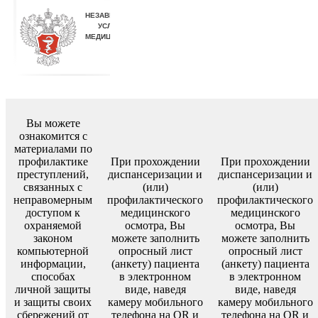
Вы можете
ознакомится с
материалами по
профилактике
При прохождении
При прохождении
преступлений,
диспансеризации и
диспансеризации и
связанных с
(или)
(или)
неправомерным
профилактического
профилактического
доступом к
медицинского
медицинского
охраняемой
осмотра, Вы
осмотра, Вы
законом
можете заполнить
можете заполнить
компьютерной
опросный лист
опросный лист
информации,
(анкету) пациента
(анкету) пациента
способах
в электронном
в электронном
личной защиты
виде, наведя
виде, наведя
и защиты своих
камеру мобильного
камеру мобильного
сбережений от
телефона на QR и
телефона на QR и