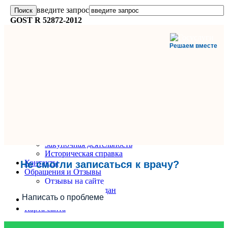
введите запрос
GOST R 52872-2012
Решаем вместе
Главная
О поликлинике
Информация и документы
Вакансии
Руководители
Закупочная деятельность
Историческая справка
Контакты
Не смогли записаться к врачу?
Обращения и Отзывы
Отзывы на сайте
Обращения граждан
Написать о проблеме
Вопрос-Ответ
Карта сайта