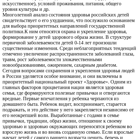
искусственное), условий проживания, питания, общего
уровня культуры и др.
Многолетний анализ состояния здоровья российских детей
свидетельствует о его ухудшении, что послужило основанием
для выбора приоритетных направлений государственной
политики.К ним относятся охрана и укрепление здоровья,
формирование у детей здорового образа жизни. В структуре
первичной заболеваемости детей 0-14 лет произошли
существенные изменения. Среди неблагоприятных тенденций
отмечено увеличение распространенности заболеваний глаза,
травм, рост заболеваемости злокачественными
новообразованиями, ожирением, сахарным диабетом.
Сегодня вопросами сохранения и укрепления здоровья людей
в России уделяется особое внимание, и они включены в
приоритетный национальный проект «Здоровье». Одним из
главных факторов процветания нации является здоровая
семья, где формируются полезные привычки и отвергаются
вредные. Первые впечатления у ребенка черпаются из
домашнего быта. Ребенок видит, воспринимает, старается
подражать, и это действие у него закрепляется независимо от
его неокрепшей воли. Выработанные с годами в семье
привычки, традиции, образ жизни, отношение к своему
здоровью и здоровью окружающих переносятся ребенком во
взрослую жизнь и во вновь созданную семью. Если взрослые
научат детей с самого раннего возраста ценить, беречь и