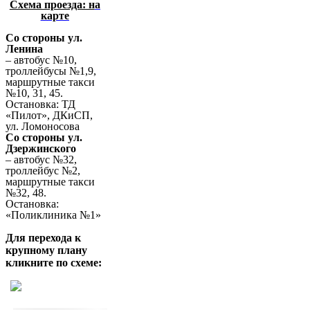
Схема проезда: н
а
карте
Со стороны ул.
Ленина
– автобус №10,
троллейбусы №1,9,
маршрутные такси
№10, 31, 45.
Остановка: ТД
«Пилот», ДКиСП,
ул. Ломоносова
Со стороны ул.
Дзержинского
– автобус №32,
троллейбус №2,
маршрутные такси
№32, 48.
Остановка:
«Поликлиника №1»
Для перехода к
крупному плану
кликните по схеме: