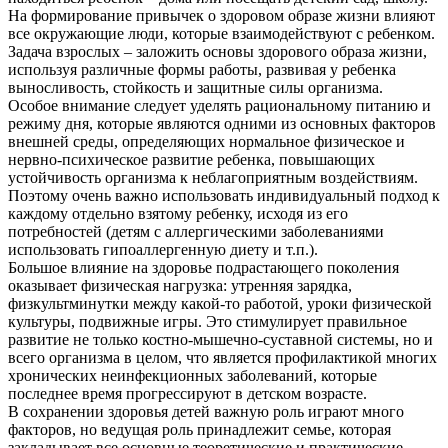
На формирование привычек о здоровом образе жизни влияют
все окружающие люди, которые взаимодействуют с ребенком.
Задача взрослых – заложить основы здорового образа жизни,
используя различные формы работы, развивая у ребенка
выносливость, стойкость и защитные силы организма.
Особое внимание следует уделять рациональному питанию и
режиму дня, которые являются одними из основных факторов
внешней среды, определяющих нормальное физическое и
нервно-психическое развитие ребенка, повышающих
устойчивость организма к неблагоприятным воздействиям.
Поэтому очень важно использовать индивидуальный подход к
каждому отдельно взятому ребенку, исходя из его
потребностей (детям с аллергическими заболеваниями
использовать гипоаллергенную диету и т.п.).
Большое влияние на здоровье подрастающего поколения
оказывает физическая нагрузка: утренняя зарядка,
физкультминутки между какой-то работой, уроки физической
культуры, подвижные игры. Это стимулирует правильное
развитие не только костно-мышечно-суставной системы, но и
всего организма в целом, что является профилактикой многих
хронических неинфекционных заболеваний, которые
последнее время прогрессируют в детском возрасте.
В сохранении здоровья детей важную роль играют много
факторов, но ведущая роль принадлежит семье, которая
закладывает все основные теоретические и практические