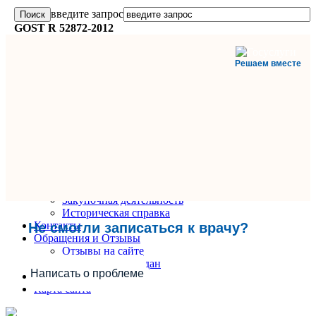
введите запрос
GOST R 52872-2012
Решаем вместе
Главная
О поликлинике
Информация и документы
Вакансии
Руководители
Закупочная деятельность
Историческая справка
Контакты
Не смогли записаться к врачу?
Обращения и Отзывы
Отзывы на сайте
Обращения граждан
Написать о проблеме
Вопрос-Ответ
Карта сайта