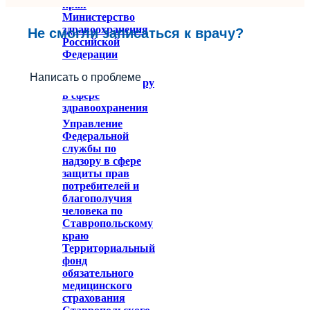
края
Министерство
здравоохранения
Не смогли записаться к врачу?
Российской
Федерации
Федеральное
Написать о проблеме
служба по надзору
в сфере
здравоохранения
Управление
Федеральной
службы по
надзору в сфере
защиты прав
потребителей и
благополучия
человека по
Ставропольскому
краю
Территориальный
фонд
обязательного
медицинского
страхования