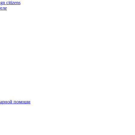
n citizens
еле
тарной помощи