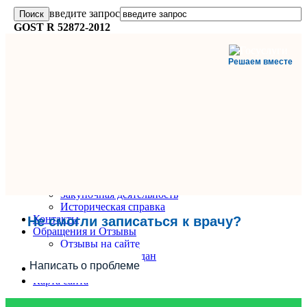
введите запрос
GOST R 52872-2012
Решаем вместе
Главная
О поликлинике
Информация и документы
Вакансии
Руководители
Закупочная деятельность
Историческая справка
Контакты
Не смогли записаться к врачу?
Обращения и Отзывы
Отзывы на сайте
Обращения граждан
Написать о проблеме
Вопрос-Ответ
Карта сайта