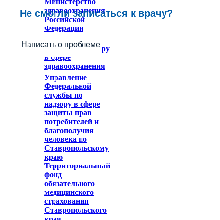
Министерство
здравоохранения
Не смогли записаться к врачу?
Российской
Федерации
Федеральное
Написать о проблеме
служба по надзору
в сфере
здравоохранения
Управление
Федеральной
службы по
надзору в сфере
защиты прав
потребителей и
благополучия
человека по
Ставропольскому
краю
Территориальный
фонд
обязательного
медицинского
страхования
Ставропольского
края