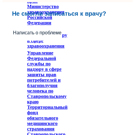
края
Министерство
здравоохранения
Не смогли записаться к врачу?
Российской
Федерации
Федеральное
Написать о проблеме
служба по надзору
в сфере
здравоохранения
Управление
Федеральной
службы по
надзору в сфере
защиты прав
потребителей и
благополучия
человека по
Ставропольскому
краю
Территориальный
фонд
обязательного
медицинского
страхования
Ставропольского