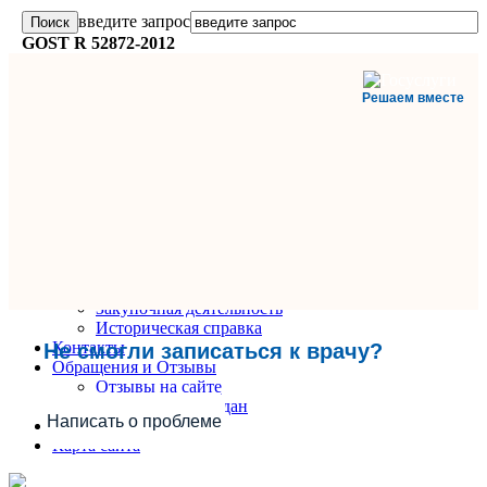
введите запрос
GOST R 52872-2012
Решаем вместе
Главная
О поликлинике
Информация и документы
Вакансии
Руководители
Закупочная деятельность
Историческая справка
Контакты
Не смогли записаться к врачу?
Обращения и Отзывы
Отзывы на сайте
Обращения граждан
Написать о проблеме
Вопрос-Ответ
Карта сайта