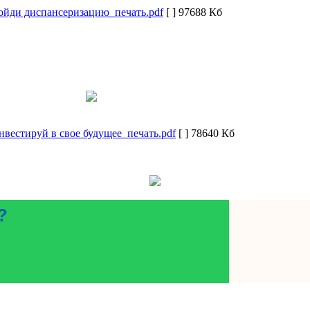
ойди диспансеризацию_печать.pdf
[ ]
97688 Кб
нвестируй в свое будущее_печать.pdf
[ ]
78640 Кб
?