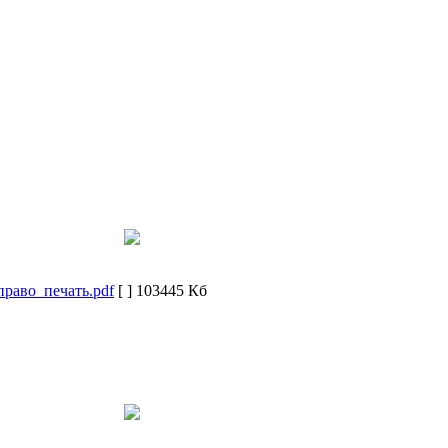
раво_печать.pdf
[ ]
103445 Кб