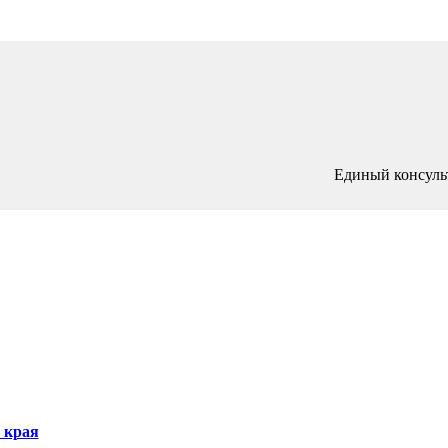
Единый консуль
 края