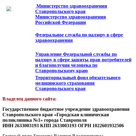
Министерство здравоохранения
Ставропольского края
Министерство здравоохранения
Российской Федерации
Федеральное служба по надзору в сфере
здравоохранения
Управление Федеральной службы по
надзору в сфере защиты прав потребителей
и благополучия человека по
Ставропольскому краю
Территориальный фонд обязательного
медицинского страхования
Ставропольского края
Владелец данного сайта:
Государственное бюджетное учреждение здравоохранения
Ставропольского края «Городская клиническая
поликлиника №1» города Ставрополя
ИНН 2633003193 КПП 2633003193 ОГРН 1022601932506
Главный врач: Бруснева Валерия Владимировна