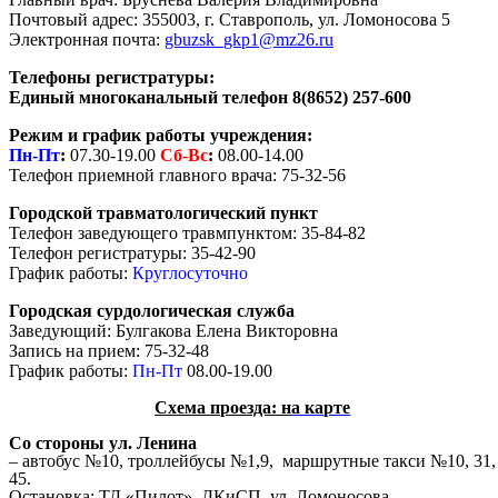
Почтовый адрес: 355003, г. Ставрополь, ул. Ломоносова 5
Электронная почта:
gbuzsk_gkp1@mz26.ru
Телефоны регистратуры:
Единый многоканальный телефон 8(8652) 257-600
Режим и график работы учреждения:
Пн-Пт
:
07.30-19.00
Сб-
Вс
:
08.00-14.00
Телефон приемной главного врача: 75-32-56
Городской травматологический пункт
Телефон заведующего травмпунктом: 35-84-82
Телефон регистратуры: 35-42-90
График работы:
Круглосуточно
Городская сурдологическая служба
Заведующий: Булгакова Елена Викторовна
Запись на прием: 75-32-48
График работы:
Пн-Пт
08.00-19.00
Схема проезда: н
а карте
Со стороны ул. Ленина
– автобус №10, троллейбусы №1,9, маршрутные такси №10, 31,
45.
Остановка: ТД «Пилот», ДКиСП, ул. Ломоносова