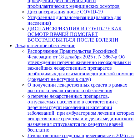
проведении диспансеризации и
профилактических медицинских осмотров
Диспансеризация после COVID-19
Углубленная диспансеризация (памятка для
населения)
ДИСПАНСЕРИЗАЦИЯ И COVID-19: КАК
ОСМОТР ВРАЧЕЙ ПОМОГАЕТ
ВОССТАНОВИТЬСЯ ПОСЛЕ БОЛЕЗНИ
Лекарственное обеспечение
Распоряжение Правительства Российской
Федерации от 18 декабря 2025 г. N 3867-р Об
утверждении перечня жизненно необходимых и
важнейших лекарственных препаратов
необходимых для оказания медицинской помощи
(документ не вступил в силу)
О получении лекарственных средств в рамках
льготного лекарственного обеспечения
о перечне лекарственных препаратов,
отпускаемых населению в соответствии с
перечнем групп населения и категорий
заболеваний, при амбулаторном лечении которых
лекарственные средства и изделия медицинского
назначения отпускаются по рецептам врачей
бесплатно
Лекарственные средства применяемые в 2026 г. в