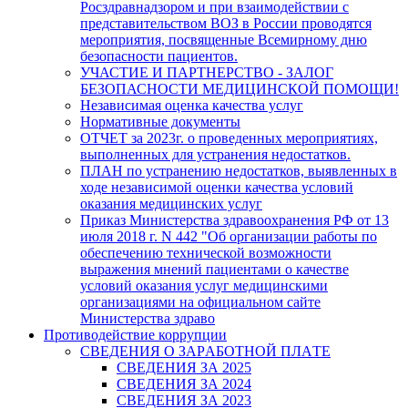
Росздравнадзором и при взаимодействии с
представительством ВОЗ в России проводятся
мероприятия, посвященные Всемирному дню
безопасности пациентов.
УЧАСТИЕ И ПАРТНЕРСТВО - ЗАЛОГ
БЕЗОПАСНОСТИ МЕДИЦИНСКОЙ ПОМОЩИ!
Независимая оценка качества услуг
Нормативные документы
ОТЧЕТ за 2023г. о проведенных мероприятиях,
выполненных для устранения недостатков.
ПЛАН по устранению недостатков, выявленных в
ходе независимой оценки качества условий
оказания медицинских услуг
Приказ Министерства здравоохранения РФ от 13
июля 2018 г. N 442 "Об организации работы по
обеспечению технической возможности
выражения мнений пациентами о качестве
условий оказания услуг медицинскими
организациями на официальном сайте
Министерства здраво
Противодействие коррупции
СВEДЕНИЯ О ЗАРAБОТНОЙ ПЛAТЕ
CВЕДEНИЯ ЗА 2025
СВЕДEНИЯ ЗА 2024
СBЕДEНИЯ ЗА 2023