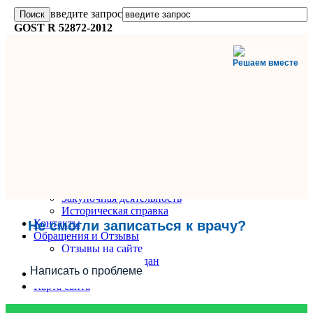
введите запрос
GOST R 52872-2012
Решаем вместе
Главная
О поликлинике
Информация и документы
Вакансии
Руководители
Закупочная деятельность
Историческая справка
Контакты
Не смогли записаться к врачу?
Обращения и Отзывы
Отзывы на сайте
Обращения граждан
Написать о проблеме
Вопрос-Ответ
Карта сайта