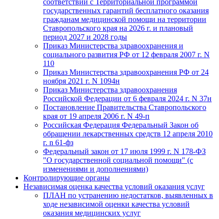
соответствии с Территориальной программой
государственных гарантий бесплатного оказания
гражданам медицинской помощи на территории
Ставропольского края на 2026 г. и плановый
период 2027 и 2028 годы
Приказ Министерства здравоохранения и
социального развития РФ от 12 февраля 2007 г. N
110
Приказ Министерства здравоохранения РФ от 24
ноября 2021 г. N 1094н
Приказ Министерства здравоохранения
Российской Федерации от 6 февраля 2024 г. N 37н
Постановление Правительства Ставропольского
края от 19 апреля 2006 г. N 49-п
Российская Федерация Федеральный Закон об
обращении лекарственных средств 12 апреля 2010
г. n 61-фз
Федеральный закон от 17 июля 1999 г. N 178-ФЗ
"О государственной социальной помощи" (с
изменениями и дополнениями)
Контролирующие органы
Независимая оценка качества условий оказания услуг
ПЛАН по устранению недостатков, выявленных в
ходе независимой оценки качества условий
оказания медицинских услуг