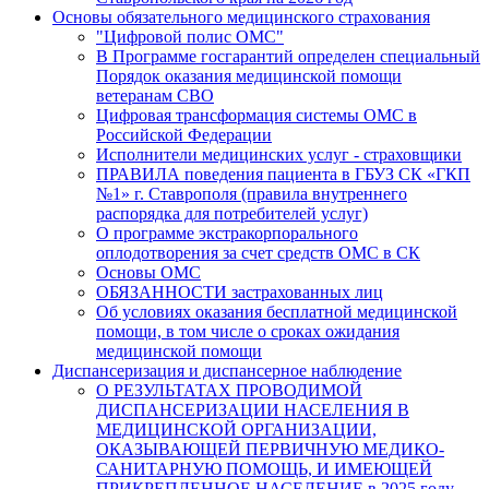
Основы обязательного медицинского страхования
"Цифровой полис ОМС"
В Программе госгарантий определен специальный
Порядок оказания медицинской помощи
ветеранам СВО
Цифровая трансформация системы ОМС в
Российской Федерации
Исполнители медицинских услуг - страховщики
ПРАВИЛА поведения пациента в ГБУЗ СК «ГКП
№1» г. Ставрополя (правила внутреннего
распорядка для потребителей услуг)
О программе экстракорпорального
оплодотворения за счет средств ОМС в СК
Основы ОМС
ОБЯЗАННОСТИ застрахованных лиц
Об условиях оказания бесплатной медицинской
помощи, в том числе о сроках ожидания
медицинской помощи
Диспансеризация и диспансерное наблюдение
O РЕЗУЛЬТАТАХ ПРОВОДИМОЙ
ДИСПАНСЕРИЗАЦИИ НАСЕЛЕНИЯ В
МЕДИЦИНСКОЙ ОРГАНИЗАЦИИ,
ОКАЗЫВАЮЩЕЙ ПЕРВИЧНУЮ МЕДИКО-
САНИТАРНУЮ ПОМОЩЬ, И ИМЕЮЩЕЙ
ПРИКРЕПЛЕННОЕ НАСЕЛЕНИЕ в 2025 году